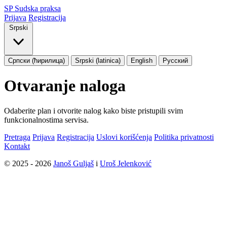
SP
Sudska praksa
Prijava
Registracija
Srpski
Српски (ћирилица)
Srpski (latinica)
English
Русский
Otvaranje naloga
Odaberite plan i otvorite nalog kako biste pristupili svim
funkcionalnostima servisa.
Pretraga
Prijava
Registracija
Uslovi korišćenja
Politika privatnosti
Kontakt
© 2025 - 2026
Janoš Guljaš
i
Uroš Jelenković